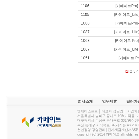
1106
[카메이트Pro]-
1105
[카메이트_Lite]-
1088
[카메이트Pro]-
1087
[카메이트_Lite]-
1068
[카메이트 Pro]-
1067
[카메이트_Lite]-
1051
[카메이트 Pro 
[1]
2
3
4
회사소개
업무제휴
딜러가
엠제이소프트 │ 대표자 정일영 │ 사업자번호 :
서울특별시 송파구 중대로 105(가락동, 가락아이디
대구광역시 수성구 동대구로 331(범어3동, 청효정빌
부산 동래구 사직북로 34(사직동 48-20) T : 
천년경영 경영관리│전자세금계산서ASP│PDA.
copyright (c) 2014 카메이트 all rights res