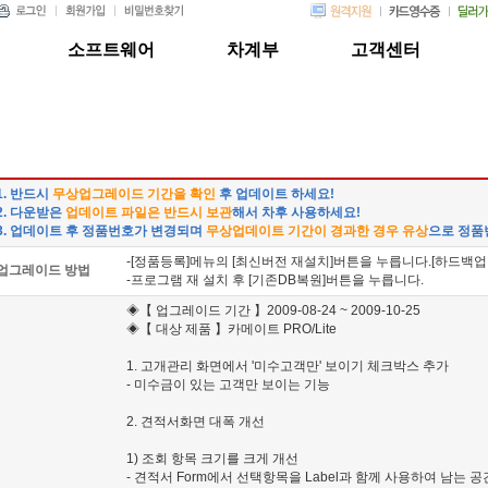
소프트웨어
차계부
고객센터
1. 반드시
무상업그레이드 기간을 확인
후 업데이트 하세요!
2. 다운받은
업데이트 파일은 반드시 보관
해서 차후 사용하세요!
3. 업데이트 후 정품번호가 변경되며
무상업데이트 기간이 경과한 경우 유상
으로 정품
-[정품등록]메뉴의 [최신버전 재설치]버튼을 누릅니다.[하드백업
업그레이드 방법
-프로그램 재 설치 후 [기존DB복원]버튼을 누릅니다.
◈【 업그레이드 기간 】2009-08-24 ~ 2009-10-25
◈【 대상 제품 】카메이트 PRO/Lite
1. 고개관리 화면에서 '미수고객만' 보이기 체크박스 추가
- 미수금이 있는 고객만 보이는 기능
2. 견적서화면 대폭 개선
1) 조회 항목 크기를 크게 개선
- 견적서 Form에서 선택항목을 Label과 함께 사용하여 남는