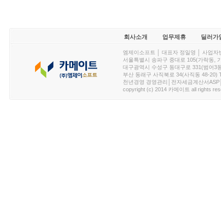
회사소개
업무제휴
딜러가
엠제이소프트 │ 대표자 정일영 │ 사업자번호 :
서울특별시 송파구 중대로 105(가락동, 가락아이디
대구광역시 수성구 동대구로 331(범어3동, 청효정빌
부산 동래구 사직북로 34(사직동 48-20) T : 
천년경영 경영관리│전자세금계산서ASP│PDA.
copyright (c) 2014 카메이트 all rights res