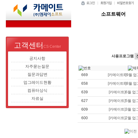
소프트웨어
고객센터
CS Center
사용프로그램
공지사항
자주묻는질문
질문과답변
669
[카메이트II]9월 
업그레이드현황
658
[카메이트II]8월 
컴퓨터상식
639
[카메이트]6월 
자료실
627
[카메이트]5월 
609
[카메이트]3월 
600
[카메이트]2월 