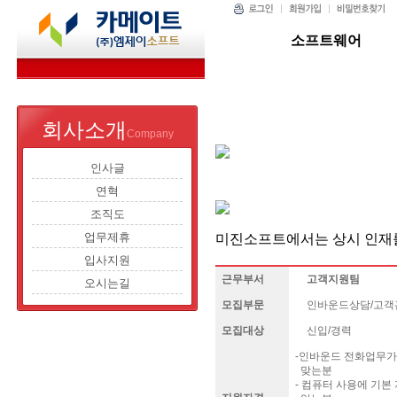
소프트웨어
회사소개
Company
인사글
연혁
조직도
업무제휴
미진소프트에서는 상시 인재를
입사지원
근무부서
고객지원팀
오시는길
모집부문
인바운드상담/고객
모집대상
신입/경력
-인바운드 전화업무가
맞는분
- 컴퓨터 사용에 기본