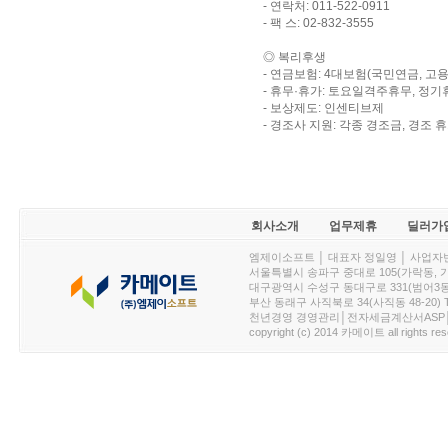
- 연락처: 011-522-0911
- 팩 스: 02-832-3555
◎ 복리후생
- 연금보험: 4대보험(국민연금, 고
- 휴무·휴가: 토요일격주휴무, 정기
- 보상제도: 인센티브제
- 경조사 지원: 각종 경조금, 경조 
회사소개
업무제휴
딜러가
엠제이소프트 │ 대표자 정일영 │ 사업자번호 :
서울특별시 송파구 중대로 105(가락동, 가락아이디
대구광역시 수성구 동대구로 331(범어3동, 청효정빌
부산 동래구 사직북로 34(사직동 48-20) T : 
천년경영 경영관리│전자세금계산서ASP│PDA.
copyright (c) 2014 카메이트 all rights res