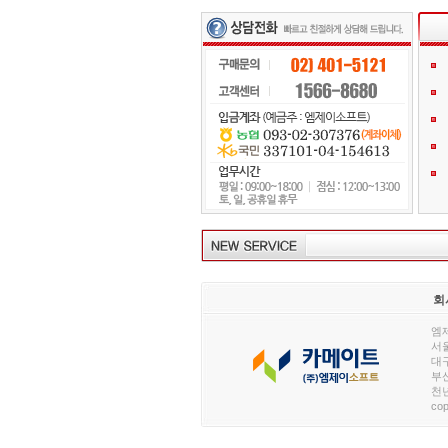
회
엠제
서울
대구
부산
천년
cop