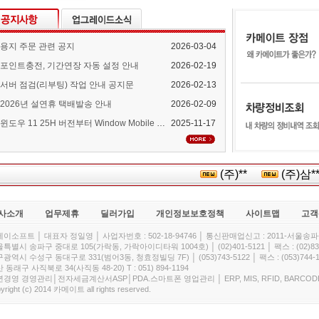
용지 주문 관련 공지
2026-03-04
포인트충전, 기간연장 자동 설정 안내
2026-02-19
서버 점검(리부팅) 작업 안내 공지문
2026-02-13
2026년 설연휴 택배발송 안내
2026-02-09
윈도우 11 25H 버전부터 Window Mobile Device Center 지원 중단 안내
2025-11-17
(주)**
(주)삼*
사소개
업무제휴
딜러가입
개인정보보호정책
사이트맵
고객
이소프트 │ 대표자 정일영 │ 사업자번호 : 502-18-94746 │ 통신판매업신고 : 2011-서울송파-
특별시 송파구 중대로 105(가락동, 가락아이디타워 1004호) │ (02)401-5121 │ 팩스 : (02)832
광역시 수성구 동대구로 331(범어3동, 청효정빌딩 7F) │ (053)743-5122 │ 팩스 : (053)744-1
 동래구 사직북로 34(사직동 48-20) T : 051) 894-1194
경영 경영관리│전자세금계산서ASP│PDA.스마트폰 영업관리 │ ERP, MIS, RFID, BARCOD
yright (c) 2014 카메이트 all rights reserved.