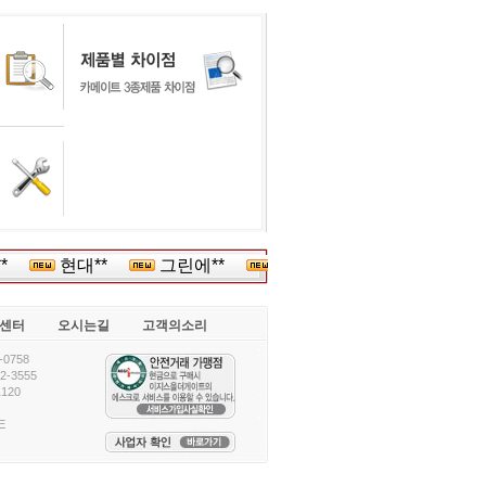
**
현대**
그린에**
(주)스카****
(주)삼**
센터
오시는길
고객의소리
0758
-3555
120
E