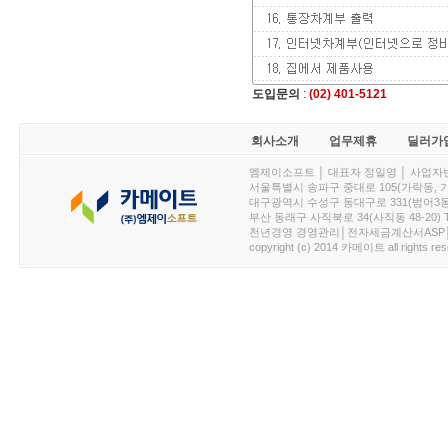
도입문의
:
(02) 401-5121
회사소개
업무제휴
딜러가
엠제이소프트 │ 대표자 정일영 │ 사업자번호 :
서울특별시 송파구 중대로 105(가락동, 가락아이디
대구광역시 수성구 동대구로 331(범어3동, 청효정빌
부산 동래구 사직북로 34(사직동 48-20) T : 
천년경영 경영관리│전자세금계산서ASP│PDA.
copyright (c) 2014 카메이트 all rights res