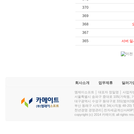
370
369
368
367
365
서버 일
회사소개
업무제휴
딜러가
엠제이소프트 │ 대표자 정일영 │ 사업자번호 :
서울특별시 송파구 중대로 105(가락동, 가락아이디
대구광역시 수성구 동대구로 331(범어3동, 청효정빌
부산 동래구 사직북로 34(사직동 48-20) T : 
천년경영 경영관리│전자세금계산서ASP│PDA.
copyright (c) 2014 카메이트 all rights res