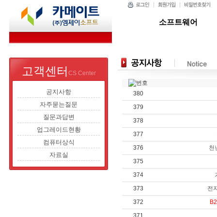
소프트웨어
고객센터
CS Center
공지사항
380
자주묻는질문
379
질문과답변
378
업그레이드현황
377
컴퓨터상식
376
천
자료실
375
374
373
전자
372
B
371