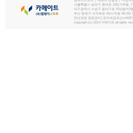
엠제이소프트 │ 대표자 정일영 │ 사업자번호 :
서울특별시 송파구 중대로 105(가락동, 가락아이디
대구광역시 수성구 동대구로 331(범어3동, 청효정빌
부산 동래구 사직북로 34(사직동 48-20) T : 
천년경영 경영관리│전자세금계산서ASP│PDA.
copyright (c) 2014 카메이트 all rights res