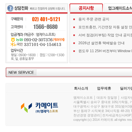
용지 주문 관련 공지
포인트충전, 기간연장 자동 설정 
서버 점검(리부팅) 작업 안내 공지
2026년 설연휴 택배발송 안내
회사소개
업무제휴
딜러가
엠제이소프트 │ 대표자 정일영 │ 사업자번호 :
서울특별시 송파구 중대로 105(가락동, 가락아이디
대구광역시 수성구 동대구로 331(범어3동, 청효정빌
부산 동래구 사직북로 34(사직동 48-20) T : 
천년경영 경영관리│전자세금계산서ASP│PDA.
copyright (c) 2014 카메이트 all rights res