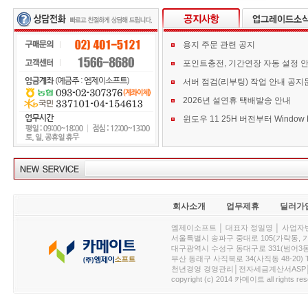
용지 주문 관련 공지
포인트충전, 기간연장 자동 설정 
서버 점검(리부팅) 작업 안내 공지
2026년 설연휴 택배발송 안내
회사소개
업무제휴
딜러가
엠제이소프트 │ 대표자 정일영 │ 사업자번호 :
서울특별시 송파구 중대로 105(가락동, 가락아이디
대구광역시 수성구 동대구로 331(범어3동, 청효정빌
부산 동래구 사직북로 34(사직동 48-20) T : 
천년경영 경영관리│전자세금계산서ASP│PDA.
copyright (c) 2014 카메이트 all rights res