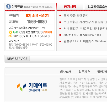
용지 주문 관련 공지
포인트충전, 기간연장 자동 설정 
서버 점검(리부팅) 작업 안내 공지
2026년 설연휴 택배발송 안내
회사소개
업무제휴
딜러가
엠제이소프트 │ 대표자 정일영 │ 사업자번호 :
서울특별시 송파구 중대로 105(가락동, 가락아이디
대구광역시 수성구 동대구로 331(범어3동, 청효정빌
부산 동래구 사직북로 34(사직동 48-20) T : 
천년경영 경영관리│전자세금계산서ASP│PDA.
copyright (c) 2014 카메이트 all rights res