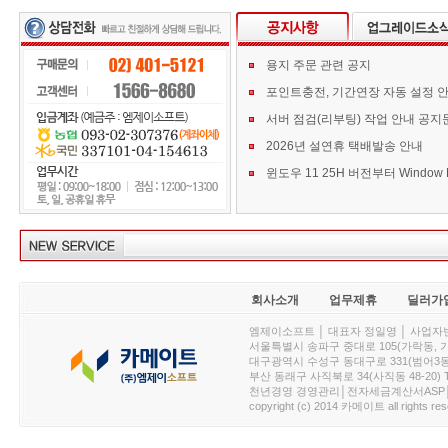
용지 주문 관련 공지
포인트충전, 기간연장 자동 설정 
서버 점검(리부팅) 작업 안내 공지
2026년 설연휴 택배발송 안내
회사소개
업무제휴
딜러가
엠제이소프트 │ 대표자 정일영 │ 사업자번호 :
서울특별시 송파구 중대로 105(가락동, 가락아이디
대구광역시 수성구 동대구로 331(범어3동, 청효정빌
부산 동래구 사직북로 34(사직동 48-20) T : 
천년경영 경영관리│전자세금계산서ASP│PDA.
copyright (c) 2014 카메이트 all rights res