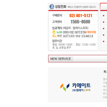
회
엠제
서울
대구
부산
천년
cop