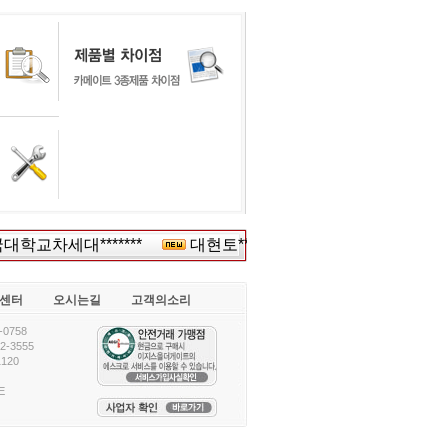
학교차세대*******
대현토***
(주)한국*****
녹색
센터
오시는길
고객의소리
0758
-3555
120
E