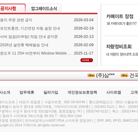
용지 주문 관련 공지
2026-03-04
포인트충전, 기간연장 자동 설정 안내
2026-02-19
서버 점검(리부팅) 작업 안내 공지문
2026-02-13
2026년 설연휴 택배발송 안내
2026-02-09
윈도우 11 25H 버전부터 Window Mobile Device Center 지원 중단 안내
2025-11-17
(주)삼***
건국대
사소개
업무제휴
딜러가입
개인정보보호정책
사이트맵
고객
이소프트 │ 대표자 정일영 │ 사업자번호 : 502-18-94746 │ 통신판매업신고 : 2011-서울송파-
특별시 송파구 중대로 105(가락동, 가락아이디타워 1004호) │ (02)401-5121 │ 팩스 : (02)832
광역시 수성구 동대구로 331(범어3동, 청효정빌딩 7F) │ (053)743-5122 │ 팩스 : (053)744-1
 동래구 사직북로 34(사직동 48-20) T : 051) 894-1194
경영 경영관리│전자세금계산서ASP│PDA.스마트폰 영업관리 │ ERP, MIS, RFID, BARCOD
yright (c) 2014 카메이트 all rights reserved.