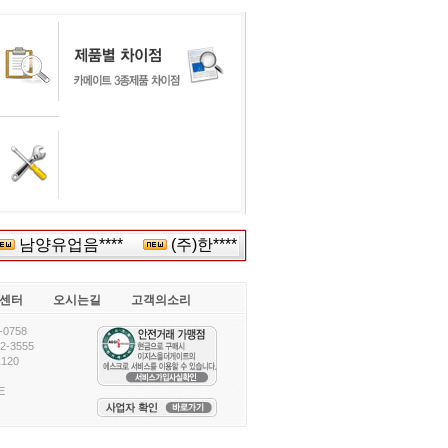
남양유업음****
(주)한****
롯데칠***
대현토*
센터
오시는길
고객의소리
0758
-3555
120
E