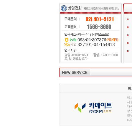
회
엠제
서울
대구
부산
천년
cop