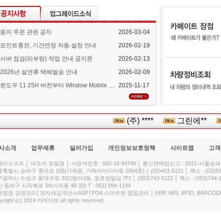
용지 주문 관련 공지
2026-03-04
포인트충전, 기간연장 자동 설정 안내
2026-02-19
서버 점검(리부팅) 작업 안내 공지문
2026-02-13
2026년 설연휴 택배발송 안내
2026-02-09
윈도우 11 25H 버전부터 Window Mobile Device Center 지원 중단 안내
2025-11-17
(주) ****
그린에**
사소개
업무제휴
딜러가입
개인정보보호정책
사이트맵
고객
이소프트 │ 대표자 정일영 │ 사업자번호 : 502-18-94746 │ 통신판매업신고 : 2011-서울송파-
특별시 송파구 중대로 105(가락동, 가락아이디타워 1004호) │ (02)401-5121 │ 팩스 : (02)832
광역시 수성구 동대구로 331(범어3동, 청효정빌딩 7F) │ (053)743-5122 │ 팩스 : (053)744-1
 동래구 사직북로 34(사직동 48-20) T : 051) 894-1194
경영 경영관리│전자세금계산서ASP│PDA.스마트폰 영업관리 │ ERP, MIS, RFID, BARCOD
yright (c) 2014 카메이트 all rights reserved.