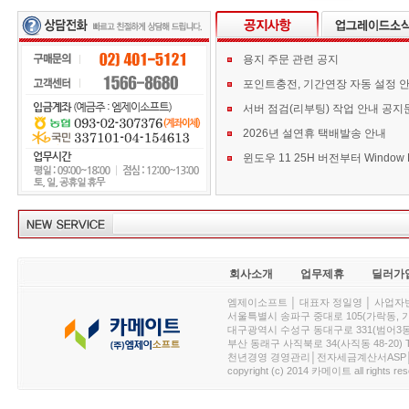
용지 주문 관련 공지
포인트충전, 기간연장 자동 설정 
서버 점검(리부팅) 작업 안내 공지
2026년 설연휴 택배발송 안내
회사소개
업무제휴
딜러가
엠제이소프트 │ 대표자 정일영 │ 사업자번호 :
서울특별시 송파구 중대로 105(가락동, 가락아이디
대구광역시 수성구 동대구로 331(범어3동, 청효정빌
부산 동래구 사직북로 34(사직동 48-20) T : 
천년경영 경영관리│전자세금계산서ASP│PDA.
copyright (c) 2014 카메이트 all rights res