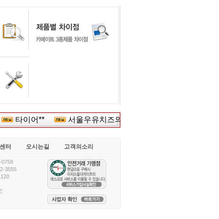
타이어**
서울우유치즈의******
(재)호남문*****
센터
오시는길
고객의소리
0758
-3555
120
E