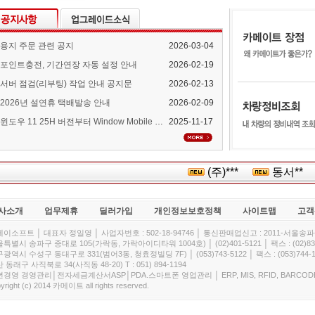
용지 주문 관련 공지
2026-03-04
포인트충전, 기간연장 자동 설정 안내
2026-02-19
서버 점검(리부팅) 작업 안내 공지문
2026-02-13
2026년 설연휴 택배발송 안내
2026-02-09
윈도우 11 25H 버전부터 Window Mobile Device Center 지원 중단 안내
2025-11-17
(주)***
동서**
사소개
업무제휴
딜러가입
개인정보보호정책
사이트맵
고객
이소프트 │ 대표자 정일영 │ 사업자번호 : 502-18-94746 │ 통신판매업신고 : 2011-서울송파-
특별시 송파구 중대로 105(가락동, 가락아이디타워 1004호) │ (02)401-5121 │ 팩스 : (02)832
광역시 수성구 동대구로 331(범어3동, 청효정빌딩 7F) │ (053)743-5122 │ 팩스 : (053)744-1
 동래구 사직북로 34(사직동 48-20) T : 051) 894-1194
경영 경영관리│전자세금계산서ASP│PDA.스마트폰 영업관리 │ ERP, MIS, RFID, BARCOD
yright (c) 2014 카메이트 all rights reserved.