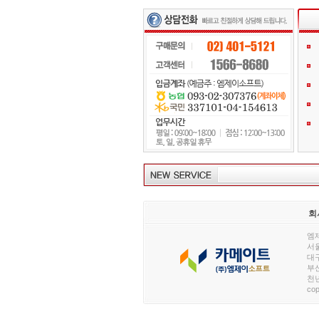
회
엠제
서울
대구
부산
천년
cop