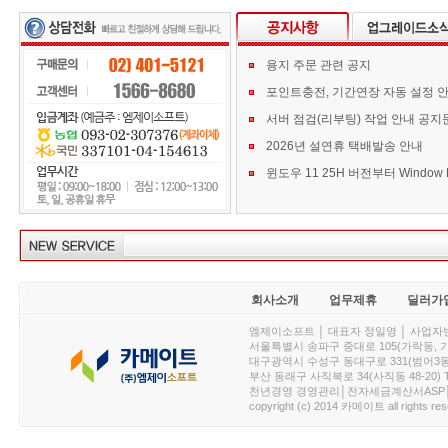
용지 주문 관련 공지
포인트충전, 기간연장 자동 설정 
서버 점검(리부팅) 작업 안내 공지
2026년 설연휴 택배발송 안내
회사소개
업무제휴
딜러가
엠제이소프트 │ 대표자 정일영 │ 사업자번호 :
서울특별시 송파구 중대로 105(가락동, 가락아이디
대구광역시 수성구 동대구로 331(범어3동, 청효정빌
부산 동래구 사직북로 34(사직동 48-20) T : 
천년경영 경영관리│전자세금계산서ASP│PDA.
copyright (c) 2014 카메이트 all rights res