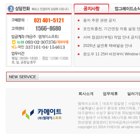
용지 주문 관련 공지
포인트충전, 기간연장 자동 설정 
서버 점검(리부팅) 작업 안내 공지
2026년 설연휴 택배발송 안내
회사소개
업무제휴
딜러가
엠제이소프트 │ 대표자 정일영 │ 사업자번호 :
서울특별시 송파구 중대로 105(가락동, 가락아이디
대구광역시 수성구 동대구로 331(범어3동, 청효정빌
부산 동래구 사직북로 34(사직동 48-20) T : 
천년경영 경영관리│전자세금계산서ASP│PDA.
copyright (c) 2014 카메이트 all rights res