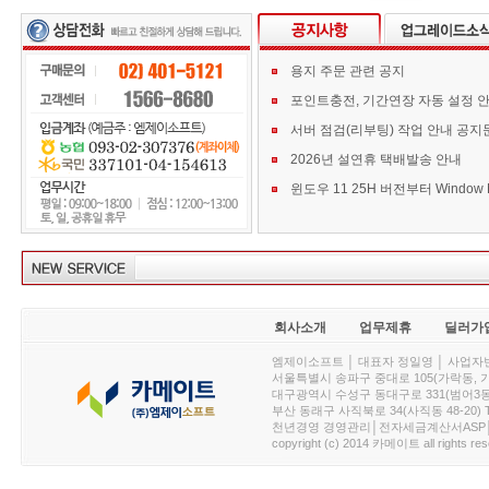
용지 주문 관련 공지
포인트충전, 기간연장 자동 설정 
서버 점검(리부팅) 작업 안내 공지
2026년 설연휴 택배발송 안내
회사소개
업무제휴
딜러가
엠제이소프트 │ 대표자 정일영 │ 사업자번호 :
서울특별시 송파구 중대로 105(가락동, 가락아이디
대구광역시 수성구 동대구로 331(범어3동, 청효정빌
부산 동래구 사직북로 34(사직동 48-20) T : 
천년경영 경영관리│전자세금계산서ASP│PDA.
copyright (c) 2014 카메이트 all rights res