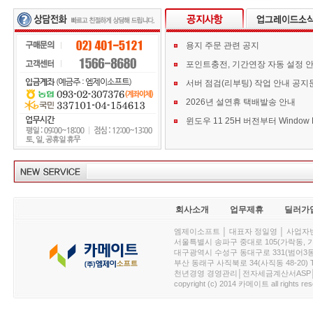
용지 주문 관련 공지
포인트충전, 기간연장 자동 설정 
서버 점검(리부팅) 작업 안내 공지
2026년 설연휴 택배발송 안내
회사소개
업무제휴
딜러가
엠제이소프트 │ 대표자 정일영 │ 사업자번호 :
서울특별시 송파구 중대로 105(가락동, 가락아이디
대구광역시 수성구 동대구로 331(범어3동, 청효정빌
부산 동래구 사직북로 34(사직동 48-20) T : 
천년경영 경영관리│전자세금계산서ASP│PDA.
copyright (c) 2014 카메이트 all rights res