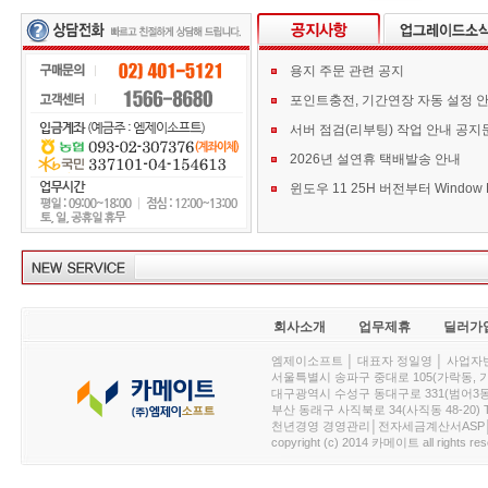
용지 주문 관련 공지
포인트충전, 기간연장 자동 설정 
서버 점검(리부팅) 작업 안내 공지
2026년 설연휴 택배발송 안내
회사소개
업무제휴
딜러가
엠제이소프트 │ 대표자 정일영 │ 사업자번호 :
서울특별시 송파구 중대로 105(가락동, 가락아이디
대구광역시 수성구 동대구로 331(범어3동, 청효정빌
부산 동래구 사직북로 34(사직동 48-20) T : 
천년경영 경영관리│전자세금계산서ASP│PDA.
copyright (c) 2014 카메이트 all rights res