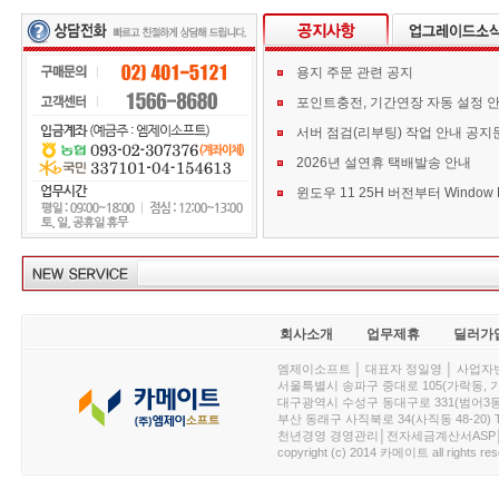
용지 주문 관련 공지
포인트충전, 기간연장 자동 설정 
서버 점검(리부팅) 작업 안내 공지
2026년 설연휴 택배발송 안내
회사소개
업무제휴
딜러가
엠제이소프트 │ 대표자 정일영 │ 사업자번호 :
서울특별시 송파구 중대로 105(가락동, 가락아이디
대구광역시 수성구 동대구로 331(범어3동, 청효정빌
부산 동래구 사직북로 34(사직동 48-20) T : 
천년경영 경영관리│전자세금계산서ASP│PDA.
copyright (c) 2014 카메이트 all rights res