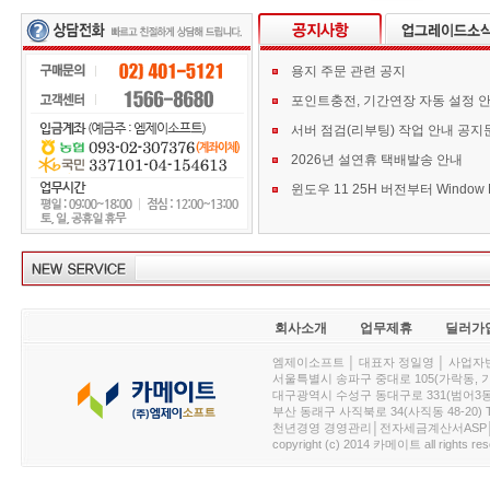
용지 주문 관련 공지
포인트충전, 기간연장 자동 설정 
서버 점검(리부팅) 작업 안내 공지
2026년 설연휴 택배발송 안내
회사소개
업무제휴
딜러가
엠제이소프트 │ 대표자 정일영 │ 사업자번호 :
서울특별시 송파구 중대로 105(가락동, 가락아이디
대구광역시 수성구 동대구로 331(범어3동, 청효정빌
부산 동래구 사직북로 34(사직동 48-20) T : 
천년경영 경영관리│전자세금계산서ASP│PDA.
copyright (c) 2014 카메이트 all rights res