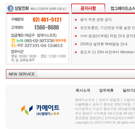
용지 주문 관련 공지
포인트충전, 기간연장 자동 설정 
서버 점검(리부팅) 작업 안내 공지
2026년 설연휴 택배발송 안내
회사소개
업무제휴
딜러가
엠제이소프트 │ 대표자 정일영 │ 사업자번호 :
서울특별시 송파구 중대로 105(가락동, 가락아이디
대구광역시 수성구 동대구로 331(범어3동, 청효정빌
부산 동래구 사직북로 34(사직동 48-20) T : 
천년경영 경영관리│전자세금계산서ASP│PDA.
copyright (c) 2014 카메이트 all rights res