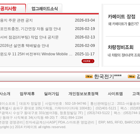
용지 주문 관련 공지
2026-03-04
포인트충전, 기간연장 자동 설정 안내
2026-02-19
서버 점검(리부팅) 작업 안내 공지문
2026-02-13
2026년 설연휴 택배발송 안내
2026-02-09
윈도우 11 25H 버전부터 Window Mobile Device Center 지원 중단 안내
2025-11-17
한국전기****
김밥
사소개
업무제휴
딜러가입
개인정보보호정책
사이트맵
고객
이소프트 │ 대표자 정일영 │ 사업자번호 : 502-18-94746 │ 통신판매업신고 : 2011-서울송파-
특별시 송파구 중대로 105(가락동, 가락아이디타워 1004호) │ (02)401-5121 │ 팩스 : (02)832
광역시 수성구 동대구로 331(범어3동, 청효정빌딩 7F) │ (053)743-5122 │ 팩스 : (053)744-1
 동래구 사직북로 34(사직동 48-20) T : 051) 894-1194
경영 경영관리│전자세금계산서ASP│PDA.스마트폰 영업관리 │ ERP, MIS, RFID, BARCOD
yright (c) 2014 카메이트 all rights reserved.