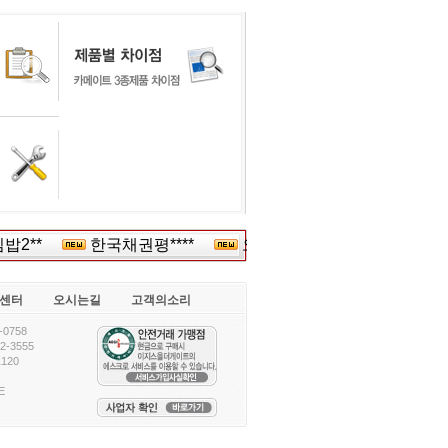
2**
한국채권평****
오리*
(주)한국*****
센터
오시는길
고객의소리
0758
-3555
120
E