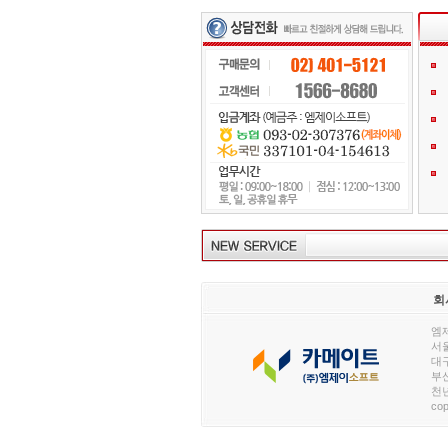
회
엠제
서울
대구
부산
천년
cop