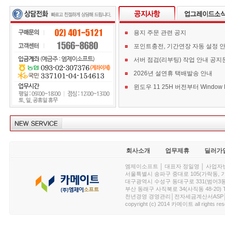
용지 주문 관련 공지
포인트충전, 기간연장 자동 설정 
서버 점검(리부팅) 작업 안내 공지
2026년 설연휴 택배발송 안내
회사소개
업무제휴
딜러가
엠제이소프트 │ 대표자 정일영 │ 사업자번호 :
서울특별시 송파구 중대로 105(가락동, 가락아이디
대구광역시 수성구 동대구로 331(범어3동, 청효정빌
부산 동래구 사직북로 34(사직동 48-20) T : 
천년경영 경영관리│전자세금계산서ASP│PDA.
copyright (c) 2014 카메이트 all rights res