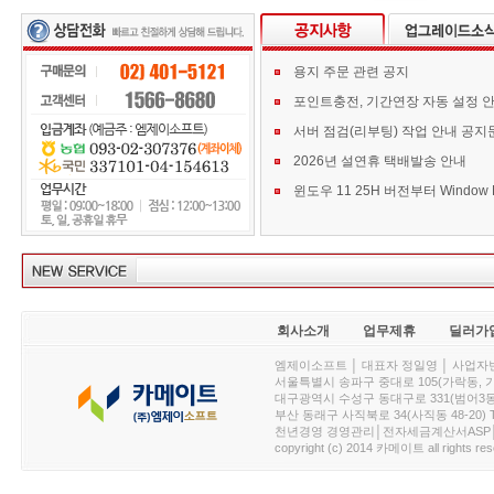
용지 주문 관련 공지
포인트충전, 기간연장 자동 설정 
서버 점검(리부팅) 작업 안내 공지
2026년 설연휴 택배발송 안내
회사소개
업무제휴
딜러가
엠제이소프트 │ 대표자 정일영 │ 사업자번호 :
서울특별시 송파구 중대로 105(가락동, 가락아이디
대구광역시 수성구 동대구로 331(범어3동, 청효정빌
부산 동래구 사직북로 34(사직동 48-20) T : 
천년경영 경영관리│전자세금계산서ASP│PDA.
copyright (c) 2014 카메이트 all rights res