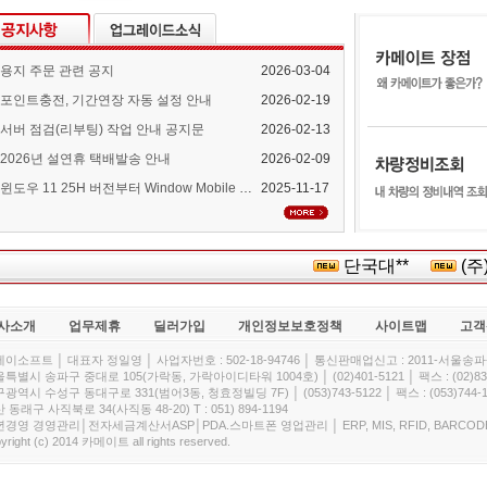
용지 주문 관련 공지
2026-03-04
포인트충전, 기간연장 자동 설정 안내
2026-02-19
서버 점검(리부팅) 작업 안내 공지문
2026-02-13
2026년 설연휴 택배발송 안내
2026-02-09
윈도우 11 25H 버전부터 Window Mobile Device Center 지원 중단 안내
2025-11-17
단국대**
(주)
사소개
업무제휴
딜러가입
개인정보보호정책
사이트맵
고객
이소프트 │ 대표자 정일영 │ 사업자번호 : 502-18-94746 │ 통신판매업신고 : 2011-서울송파-
특별시 송파구 중대로 105(가락동, 가락아이디타워 1004호) │ (02)401-5121 │ 팩스 : (02)832
광역시 수성구 동대구로 331(범어3동, 청효정빌딩 7F) │ (053)743-5122 │ 팩스 : (053)744-1
 동래구 사직북로 34(사직동 48-20) T : 051) 894-1194
경영 경영관리│전자세금계산서ASP│PDA.스마트폰 영업관리 │ ERP, MIS, RFID, BARCOD
yright (c) 2014 카메이트 all rights reserved.