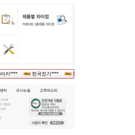
아카****
한국전기****
한진산업***
강동구청 ***
센터
오시는길
고객의소리
0758
-3555
120
E