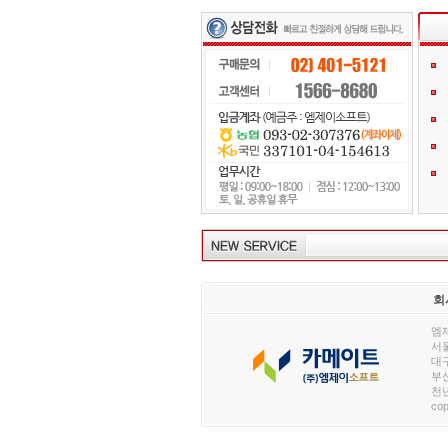
회
엠제
서울
대구
부산
천년
cop