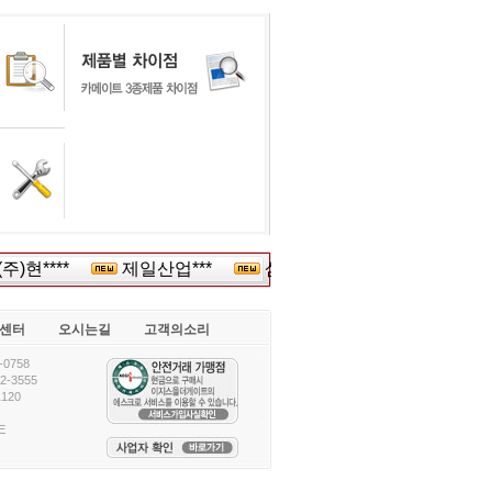
)현****
제일산업***
삼안엘리베*****
딕*
센터
오시는길
고객의소리
0758
-3555
120
E