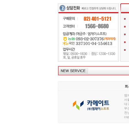
회
엠제
서울
대구
부산
천년
cop