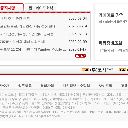
용지 주문 관련 공지
2026-03-04
포인트충전, 기간연장 자동 설정 안내
2026-02-19
서버 점검(리부팅) 작업 안내 공지문
2026-02-13
2026년 설연휴 택배발송 안내
2026-02-09
윈도우 11 25H 버전부터 Window Mobile Device Center 지원 중단 안내
2025-11-17
(주)코시****
(주
사소개
업무제휴
딜러가입
개인정보보호정책
사이트맵
고객
이소프트 │ 대표자 정일영 │ 사업자번호 : 502-18-94746 │ 통신판매업신고 : 2011-서울송파-
특별시 송파구 중대로 105(가락동, 가락아이디타워 1004호) │ (02)401-5121 │ 팩스 : (02)832
광역시 수성구 동대구로 331(범어3동, 청효정빌딩 7F) │ (053)743-5122 │ 팩스 : (053)744-1
 동래구 사직북로 34(사직동 48-20) T : 051) 894-1194
경영 경영관리│전자세금계산서ASP│PDA.스마트폰 영업관리 │ ERP, MIS, RFID, BARCOD
yright (c) 2014 카메이트 all rights reserved.