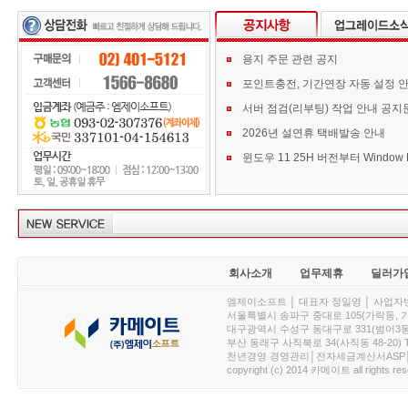
용지 주문 관련 공지
포인트충전, 기간연장 자동 설정 
서버 점검(리부팅) 작업 안내 공지
2026년 설연휴 택배발송 안내
회사소개
업무제휴
딜러가
엠제이소프트 │ 대표자 정일영 │ 사업자번호 :
서울특별시 송파구 중대로 105(가락동, 가락아이디
대구광역시 수성구 동대구로 331(범어3동, 청효정빌
부산 동래구 사직북로 34(사직동 48-20) T : 
천년경영 경영관리│전자세금계산서ASP│PDA.
copyright (c) 2014 카메이트 all rights res