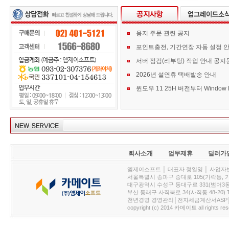
용지 주문 관련 공지
포인트충전, 기간연장 자동 설정 
서버 점검(리부팅) 작업 안내 공지
2026년 설연휴 택배발송 안내
회사소개
업무제휴
딜러가
엠제이소프트 │ 대표자 정일영 │ 사업자번호 :
서울특별시 송파구 중대로 105(가락동, 가락아이디
대구광역시 수성구 동대구로 331(범어3동, 청효정빌
부산 동래구 사직북로 34(사직동 48-20) T : 
천년경영 경영관리│전자세금계산서ASP│PDA.
copyright (c) 2014 카메이트 all rights res