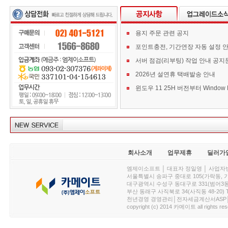
용지 주문 관련 공지
포인트충전, 기간연장 자동 설정 
서버 점검(리부팅) 작업 안내 공지
2026년 설연휴 택배발송 안내
회사소개
업무제휴
딜러가
엠제이소프트 │ 대표자 정일영 │ 사업자번호 :
서울특별시 송파구 중대로 105(가락동, 가락아이디
대구광역시 수성구 동대구로 331(범어3동, 청효정빌
부산 동래구 사직북로 34(사직동 48-20) T : 
천년경영 경영관리│전자세금계산서ASP│PDA.
copyright (c) 2014 카메이트 all rights res