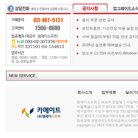
용지 주문 관련 공지
포인트충전, 기간연장 자동 설정 
서버 점검(리부팅) 작업 안내 공지
2026년 설연휴 택배발송 안내
회사소개
업무제휴
딜러가
엠제이소프트 │ 대표자 정일영 │ 사업자번호 :
서울특별시 송파구 중대로 105(가락동, 가락아이디
대구광역시 수성구 동대구로 331(범어3동, 청효정빌
부산 동래구 사직북로 34(사직동 48-20) T : 
천년경영 경영관리│전자세금계산서ASP│PDA.
copyright (c) 2014 카메이트 all rights res