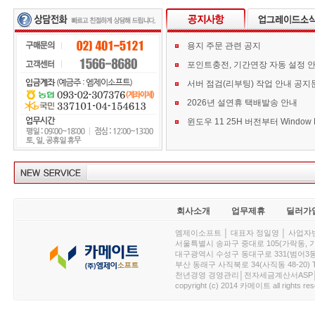
용지 주문 관련 공지
포인트충전, 기간연장 자동 설정 
서버 점검(리부팅) 작업 안내 공지
2026년 설연휴 택배발송 안내
회사소개
업무제휴
딜러가
엠제이소프트 │ 대표자 정일영 │ 사업자번호 :
서울특별시 송파구 중대로 105(가락동, 가락아이디
대구광역시 수성구 동대구로 331(범어3동, 청효정빌
부산 동래구 사직북로 34(사직동 48-20) T : 
천년경영 경영관리│전자세금계산서ASP│PDA.
copyright (c) 2014 카메이트 all rights res