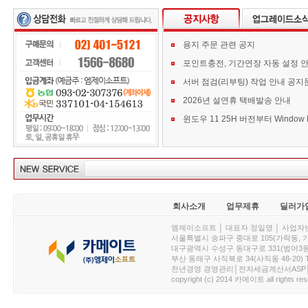
용지 주문 관련 공지
포인트충전, 기간연장 자동 설정 
서버 점검(리부팅) 작업 안내 공지
2026년 설연휴 택배발송 안내
회사소개
업무제휴
딜러가
엠제이소프트 │ 대표자 정일영 │ 사업자번호 :
서울특별시 송파구 중대로 105(가락동, 가락아이디
대구광역시 수성구 동대구로 331(범어3동, 청효정빌
부산 동래구 사직북로 34(사직동 48-20) T : 
천년경영 경영관리│전자세금계산서ASP│PDA.
copyright (c) 2014 카메이트 all rights res