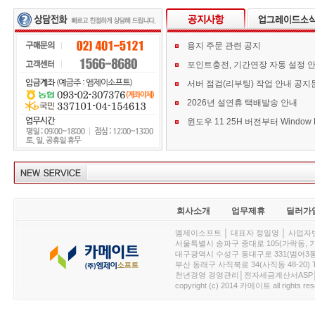
용지 주문 관련 공지
포인트충전, 기간연장 자동 설정 
서버 점검(리부팅) 작업 안내 공지
2026년 설연휴 택배발송 안내
회사소개
업무제휴
딜러가
엠제이소프트 │ 대표자 정일영 │ 사업자번호 :
서울특별시 송파구 중대로 105(가락동, 가락아이디
대구광역시 수성구 동대구로 331(범어3동, 청효정빌
부산 동래구 사직북로 34(사직동 48-20) T : 
천년경영 경영관리│전자세금계산서ASP│PDA.
copyright (c) 2014 카메이트 all rights res