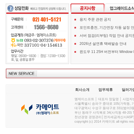
용지 주문 관련 공지
포인트충전, 기간연장 자동 설정 
서버 점검(리부팅) 작업 안내 공지
2026년 설연휴 택배발송 안내
회사소개
업무제휴
딜러가
엠제이소프트 │ 대표자 정일영 │ 사업자번호 :
서울특별시 송파구 중대로 105(가락동, 가락아이디
대구광역시 수성구 동대구로 331(범어3동, 청효정빌
부산 동래구 사직북로 34(사직동 48-20) T : 
천년경영 경영관리│전자세금계산서ASP│PDA.
copyright (c) 2014 카메이트 all rights res