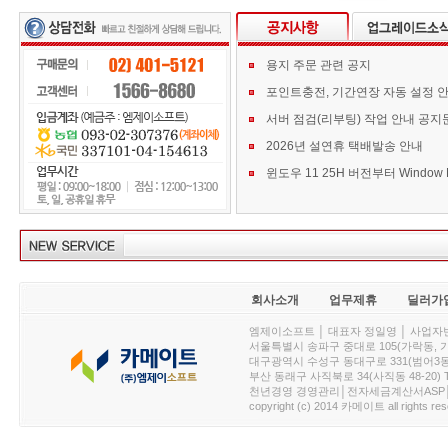
용지 주문 관련 공지
포인트충전, 기간연장 자동 설정 
서버 점검(리부팅) 작업 안내 공지
2026년 설연휴 택배발송 안내
회사소개
업무제휴
딜러가
엠제이소프트 │ 대표자 정일영 │ 사업자번호 :
서울특별시 송파구 중대로 105(가락동, 가락아이디
대구광역시 수성구 동대구로 331(범어3동, 청효정빌
부산 동래구 사직북로 34(사직동 48-20) T : 
천년경영 경영관리│전자세금계산서ASP│PDA.
copyright (c) 2014 카메이트 all rights res