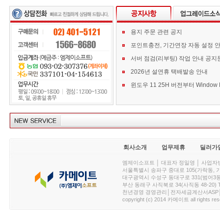
용지 주문 관련 공지
포인트충전, 기간연장 자동 설정 
서버 점검(리부팅) 작업 안내 공지
2026년 설연휴 택배발송 안내
회사소개
업무제휴
딜러가
엠제이소프트 │ 대표자 정일영 │ 사업자번호 :
서울특별시 송파구 중대로 105(가락동, 가락아이디
대구광역시 수성구 동대구로 331(범어3동, 청효정빌
부산 동래구 사직북로 34(사직동 48-20) T : 
천년경영 경영관리│전자세금계산서ASP│PDA.
copyright (c) 2014 카메이트 all rights res