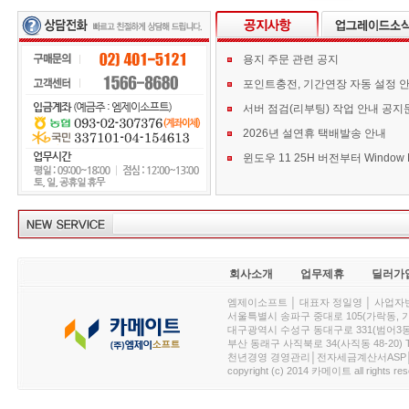
용지 주문 관련 공지
포인트충전, 기간연장 자동 설정 
서버 점검(리부팅) 작업 안내 공지
2026년 설연휴 택배발송 안내
회사소개
업무제휴
딜러가
엠제이소프트 │ 대표자 정일영 │ 사업자번호 :
서울특별시 송파구 중대로 105(가락동, 가락아이디
대구광역시 수성구 동대구로 331(범어3동, 청효정빌
부산 동래구 사직북로 34(사직동 48-20) T : 
천년경영 경영관리│전자세금계산서ASP│PDA.
copyright (c) 2014 카메이트 all rights res