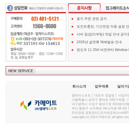
용지 주문 관련 공지
포인트충전, 기간연장 자동 설정 
서버 점검(리부팅) 작업 안내 공지
2026년 설연휴 택배발송 안내
회사소개
업무제휴
딜러가
엠제이소프트 │ 대표자 정일영 │ 사업자번호 :
서울특별시 송파구 중대로 105(가락동, 가락아이디
대구광역시 수성구 동대구로 331(범어3동, 청효정빌
부산 동래구 사직북로 34(사직동 48-20) T : 
천년경영 경영관리│전자세금계산서ASP│PDA.
copyright (c) 2014 카메이트 all rights res