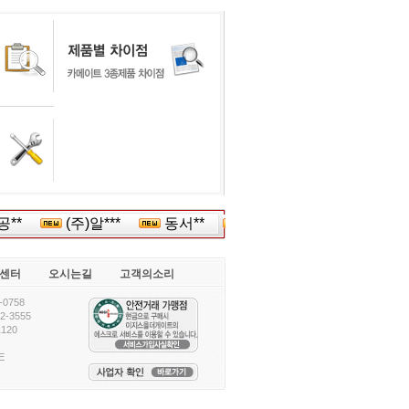
**
(주)알***
동서**
롯데**
자유여행***
센터
오시는길
고객의소리
0758
-3555
120
E