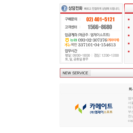
회
엠제
서울
대구
부산
천년
cop