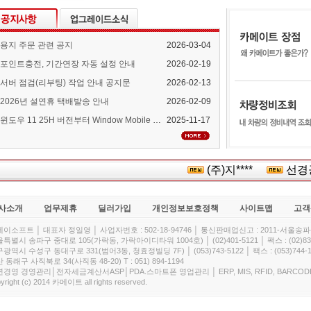
용지 주문 관련 공지
2026-03-04
포인트충전, 기간연장 자동 설정 안내
2026-02-19
서버 점검(리부팅) 작업 안내 공지문
2026-02-13
2026년 설연휴 택배발송 안내
2026-02-09
윈도우 11 25H 버전부터 Window Mobile Device Center 지원 중단 안내
2025-11-17
(주)지****
선경공
사소개
업무제휴
딜러가입
개인정보보호정책
사이트맵
고객
이소프트 │ 대표자 정일영 │ 사업자번호 : 502-18-94746 │ 통신판매업신고 : 2011-서울송파-
특별시 송파구 중대로 105(가락동, 가락아이디타워 1004호) │ (02)401-5121 │ 팩스 : (02)832
광역시 수성구 동대구로 331(범어3동, 청효정빌딩 7F) │ (053)743-5122 │ 팩스 : (053)744-1
 동래구 사직북로 34(사직동 48-20) T : 051) 894-1194
경영 경영관리│전자세금계산서ASP│PDA.스마트폰 영업관리 │ ERP, MIS, RFID, BARCOD
yright (c) 2014 카메이트 all rights reserved.