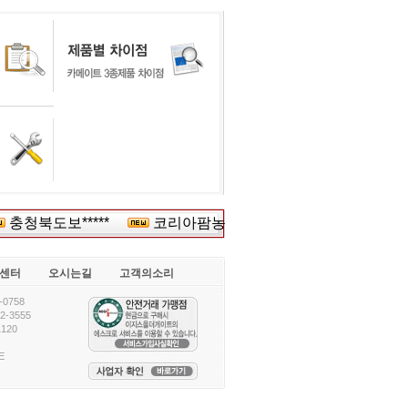
충청북도보*****
코리아팜농업회******
한국스카***
센터
오시는길
고객의소리
0758
-3555
120
E