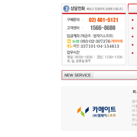
회
엠제
서울
대구
부산
천년
cop