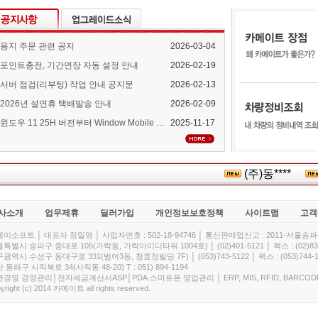
용지 주문 관련 공지
2026-03-04
포인트충전, 기간연장 자동 설정 안내
2026-02-19
서버 점검(리부팅) 작업 안내 공지문
2026-02-13
2026년 설연휴 택배발송 안내
2026-02-09
윈도우 11 25H 버전부터 Window Mobile Device Center 지원 중단 안내
2025-11-17
(주)동****
사소개
업무제휴
딜러가입
개인정보보호정책
사이트맵
고객
이소프트 │ 대표자 정일영 │ 사업자번호 : 502-18-94746 │ 통신판매업신고 : 2011-서울송파-
특별시 송파구 중대로 105(가락동, 가락아이디타워 1004호) │ (02)401-5121 │ 팩스 : (02)832
광역시 수성구 동대구로 331(범어3동, 청효정빌딩 7F) │ (053)743-5122 │ 팩스 : (053)744-1
 동래구 사직북로 34(사직동 48-20) T : 051) 894-1194
경영 경영관리│전자세금계산서ASP│PDA.스마트폰 영업관리 │ ERP, MIS, RFID, BARCOD
yright (c) 2014 카메이트 all rights reserved.