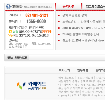
용지 주문 관련 공지
포인트충전, 기간연장 자동 설정 
서버 점검(리부팅) 작업 안내 공지
2026년 설연휴 택배발송 안내
회사소개
업무제휴
딜러가
엠제이소프트 │ 대표자 정일영 │ 사업자번호 :
서울특별시 송파구 중대로 105(가락동, 가락아이디
대구광역시 수성구 동대구로 331(범어3동, 청효정빌
부산 동래구 사직북로 34(사직동 48-20) T : 
천년경영 경영관리│전자세금계산서ASP│PDA.
copyright (c) 2014 카메이트 all rights res