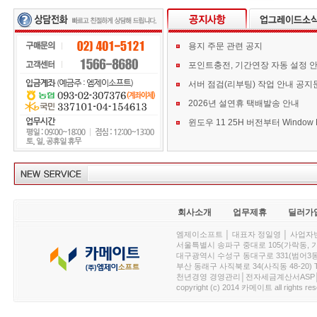
용지 주문 관련 공지
포인트충전, 기간연장 자동 설정 
서버 점검(리부팅) 작업 안내 공지
2026년 설연휴 택배발송 안내
회사소개
업무제휴
딜러가
엠제이소프트 │ 대표자 정일영 │ 사업자번호 :
서울특별시 송파구 중대로 105(가락동, 가락아이디
대구광역시 수성구 동대구로 331(범어3동, 청효정빌
부산 동래구 사직북로 34(사직동 48-20) T : 
천년경영 경영관리│전자세금계산서ASP│PDA.
copyright (c) 2014 카메이트 all rights res