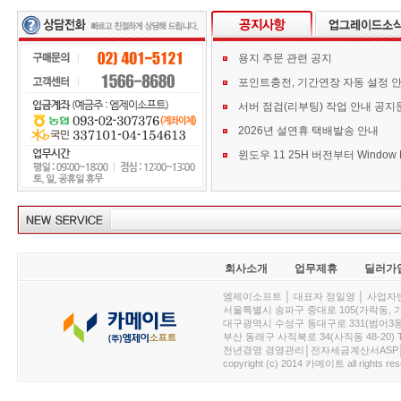
용지 주문 관련 공지
포인트충전, 기간연장 자동 설정 
서버 점검(리부팅) 작업 안내 공지
2026년 설연휴 택배발송 안내
회사소개
업무제휴
딜러가
엠제이소프트 │ 대표자 정일영 │ 사업자번호 :
서울특별시 송파구 중대로 105(가락동, 가락아이디
대구광역시 수성구 동대구로 331(범어3동, 청효정빌
부산 동래구 사직북로 34(사직동 48-20) T : 
천년경영 경영관리│전자세금계산서ASP│PDA.
copyright (c) 2014 카메이트 all rights res