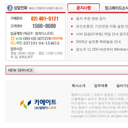
용지 주문 관련 공지
포인트충전, 기간연장 자동 설정 
서버 점검(리부팅) 작업 안내 공지
2026년 설연휴 택배발송 안내
회사소개
업무제휴
딜러가
엠제이소프트 │ 대표자 정일영 │ 사업자번호 :
서울특별시 송파구 중대로 105(가락동, 가락아이디
대구광역시 수성구 동대구로 331(범어3동, 청효정빌
부산 동래구 사직북로 34(사직동 48-20) T : 
천년경영 경영관리│전자세금계산서ASP│PDA.
copyright (c) 2014 카메이트 all rights res