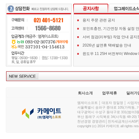
용지 주문 관련 공지
포인트충전, 기간연장 자동 설정 
서버 점검(리부팅) 작업 안내 공지
2026년 설연휴 택배발송 안내
회사소개
업무제휴
딜러가
엠제이소프트 │ 대표자 정일영 │ 사업자번호 :
서울특별시 송파구 중대로 105(가락동, 가락아이디
대구광역시 수성구 동대구로 331(범어3동, 청효정빌
부산 동래구 사직북로 34(사직동 48-20) T : 
천년경영 경영관리│전자세금계산서ASP│PDA.
copyright (c) 2014 카메이트 all rights res