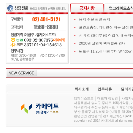
용지 주문 관련 공지
포인트충전, 기간연장 자동 설정 
서버 점검(리부팅) 작업 안내 공지
2026년 설연휴 택배발송 안내
회사소개
업무제휴
딜러가
엠제이소프트 │ 대표자 정일영 │ 사업자번호 :
서울특별시 송파구 중대로 105(가락동, 가락아이디
대구광역시 수성구 동대구로 331(범어3동, 청효정빌
부산 동래구 사직북로 34(사직동 48-20) T : 
천년경영 경영관리│전자세금계산서ASP│PDA.
copyright (c) 2014 카메이트 all rights res