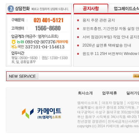
용지 주문 관련 공지
포인트충전, 기간연장 자동 설정 
서버 점검(리부팅) 작업 안내 공지
2026년 설연휴 택배발송 안내
한국
회사소개
업무제휴
딜러가
엠제이소프트 │ 대표자 정일영 │ 사업자번호 :
서울특별시 송파구 중대로 105(가락동, 가락아이디
대구광역시 수성구 동대구로 331(범어3동, 청효정빌
부산 동래구 사직북로 34(사직동 48-20) T : 
천년경영 경영관리│전자세금계산서ASP│PDA.
copyright (c) 2014 카메이트 all rights res